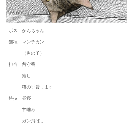
ボス がんちゃん
猫種 マンチカン
（男の子）
担当 留守番
癒し
猫の手貸します
特技 昼寝
甘噛み
ガン飛ばし