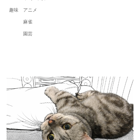
趣味 アニメ
麻雀
園芸